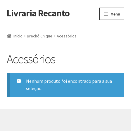
Livraria Recanto
Pular
Pular
Menu
para
para
navegação
o
Início
conteúdo
Início
Brechó Chique
Acessórios
Carrinho
Acessórios
Finalidade do Bazar
Informações
Nenhum produto foi encontrado para a sua
seleção.
Loja
Minha Conta
Pagamento