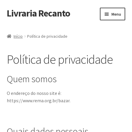
Livraria Recanto
Pular
Pular
Menu
para
para
navegação
o
Início
conteúdo
Início
Política de privacidade
Carrinho
Política de privacidade
Finalidade do Bazar
Informações
Quem somos
Loja
O endereço do nosso site é:
https://www.rema.org.br/bazar.
Minha Conta
Pagamento
Quais dados pessoais