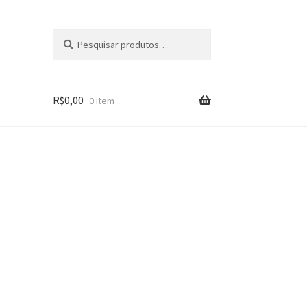
Pesquisar
Pesquisar
por:
R$
0,00
0 item
s