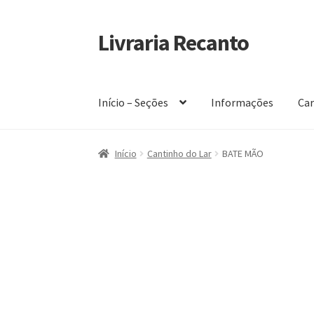
Livraria Recanto
Pular
Pular
para
para
navegação
o
conteúdo
Início – Seções
Informações
Car
Início
Carrinho
Finalidade do Bazar
Informaç
Início
Cantinho do Lar
BATE MÃO
Política de privacidade