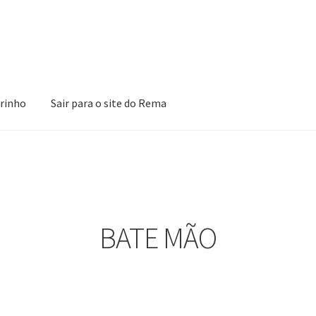
rinho
Sair para o site do Rema
ões
Loja
Minha Conta
Pagamento
Peças em promoção
Peças nova
BATE MÃO