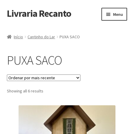
Livraria Recanto
Pular
Pular
Menu
para
para
navegação
o
Início
conteúdo
Início
Cantinho do Lar
PUXA SACO
Carrinho
PUXA SACO
Finalidade do Bazar
Informações
Sorted
Showing all 6 results
Loja
by
latest
Minha Conta
Pagamento