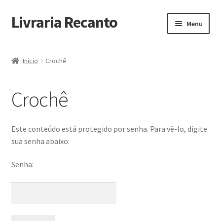
Livraria Recanto
Pular
Pular
Menu
para
para
navegação
o
Início
conteúdo
Início
Crochê
Carrinho
Crochê
Finalidade do Bazar
Informações
Este conteúdo está protegido por senha. Para vê-lo, digite
sua senha abaixo:
Loja
Senha:
Minha Conta
Pagamento