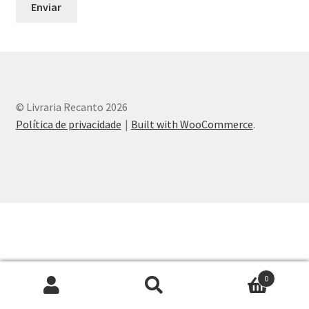
Peças em promoção
Peças novas
Política de privacidade
© Livraria Recanto 2026
Política de privacidade
Built with WooCommerce
.
0
Pesquisar
Pesquisar