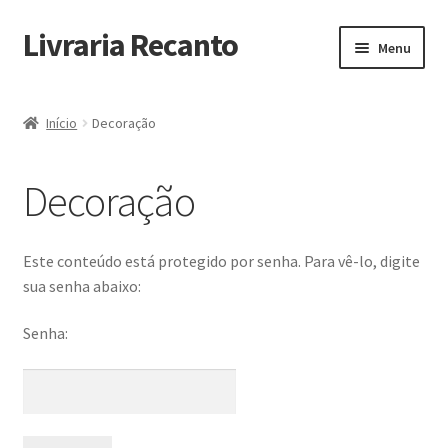
Livraria Recanto
Pular
Pular
Menu
para
para
navegação
o
Início
conteúdo
Início
Decoração
Carrinho
Decoração
Finalidade do Bazar
Informações
Este conteúdo está protegido por senha. Para vê-lo, digite
sua senha abaixo:
Loja
Senha:
Minha Conta
Pagamento