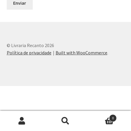
Peças em promoção
Peças novas
Política de privacidade
© Livraria Recanto 2026
Política de privacidade
Built with WooCommerce
.
0
Pesquisar
Pesquisar