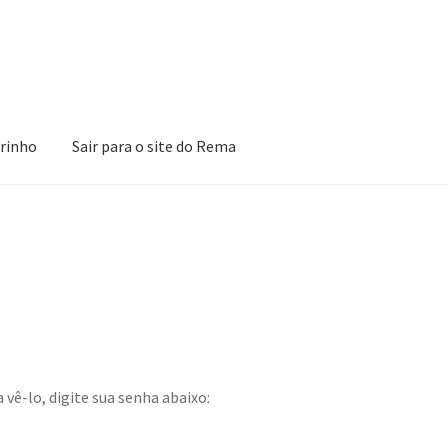
rinho
Sair para o site do Rema
ões
Loja
Minha Conta
Pagamento
Peças em promoção
Peças nova
vê-lo, digite sua senha abaixo: