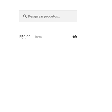
Pesquisar
Pesquisar
por:
R$
0,00
0 item
s