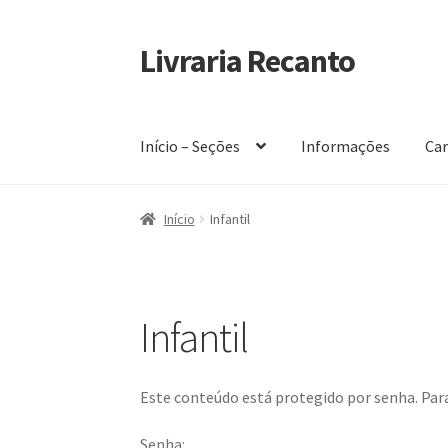
Livraria Recanto
Pular
Pular
para
para
navegação
o
conteúdo
Início – Seções
Informações
Car
Início
Carrinho
Finalidade do Bazar
Informaç
Início
Infantil
Política de privacidade
Infantil
Este conteúdo está protegido por senha. Para 
Senha: