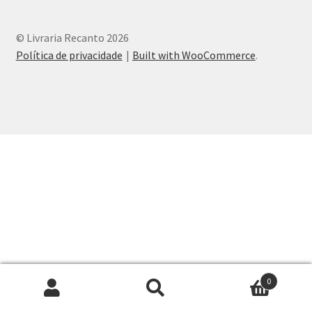
Peças em promoção
© Livraria Recanto 2026
Peças novas
Política de privacidade
Built with WooCommerce
.
Política de privacidade
0
Pesquisar
Pesquisar