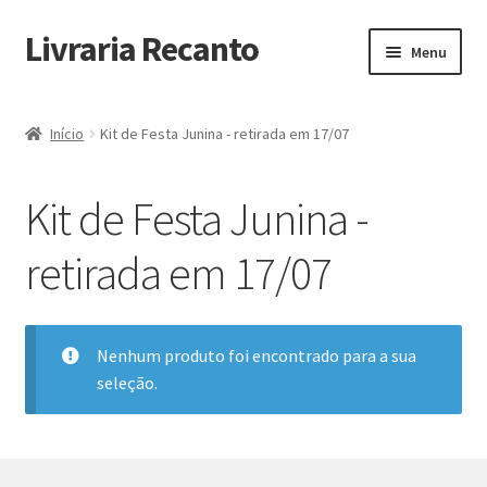
Livraria Recanto
Pular
Pular
Menu
para
para
navegação
o
Início
conteúdo
Início
Kit de Festa Junina - retirada em 17/07
Carrinho
Kit de Festa Junina -
Finalidade do Bazar
retirada em 17/07
Informações
Loja
Nenhum produto foi encontrado para a sua
seleção.
Minha Conta
Pagamento