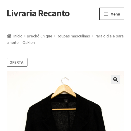
Livraria Recanto
Pular
Pular
Menu
para
para
navegação
o
Início
conteúdo
Início
Brechó Chique
Roupas masculinas
Para o dia e para
a noite – Osklen
Carrinho
Finalidade do Bazar
OFERTA!
Informações
Loja
Minha Conta
Pagamento