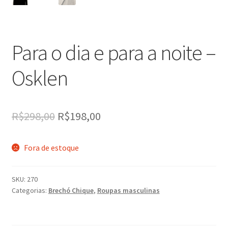
Para o dia e para a noite –
Osklen
O
O
R$
298,00
R$
198,00
preço
preço
Fora de estoque
original
atual
era:
é:
SKU:
270
R$298,00.
R$198,00.
Categorias:
Brechó Chique
,
Roupas masculinas