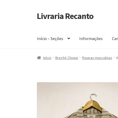
Livraria Recanto
Pular
Pular
para
para
navegação
o
conteúdo
Início – Seções
Informações
Car
Início
Carrinho
Finalidade do Bazar
Informaç
Início
Brechó Chique
Roupas masculinas
A
Política de privacidade