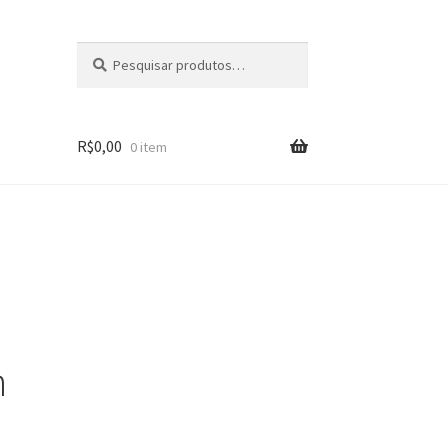
Pesquisar
Pesquisar
por:
R$
0,00
0 item
s
n