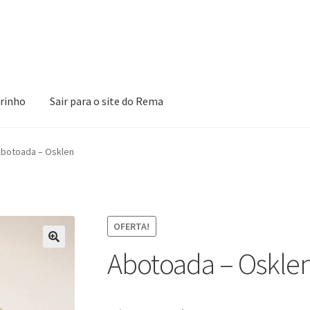
rinho
Sair para o site do Rema
ões
Loja
Minha Conta
Pagamento
Peças em promoção
Peças nova
botoada – Osklen
OFERTA!
Abotoada – Oskle