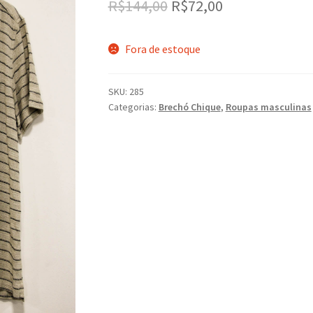
O
O
R$
144,00
R$
72,00
preço
preço
Fora de estoque
original
atual
era:
é:
SKU:
285
R$144,00.
R$72,00.
Categorias:
Brechó Chique
,
Roupas masculinas