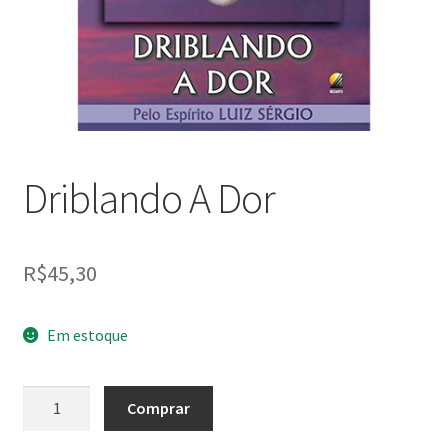
Peças em promoção
Peças novas
Política de privacidade
Driblando A Dor
R$
45,30
Em estoque
Driblando
Comprar
A
Dor