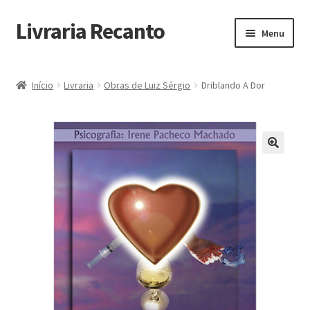
Livraria Recanto
Pular
Pular
Menu
para
para
navegação
o
Início
conteúdo
Início
Livraria
Obras de Luiz Sérgio
Driblando A Dor
Carrinho
Finalidade do Bazar
Informações
Loja
Minha Conta
Pagamento