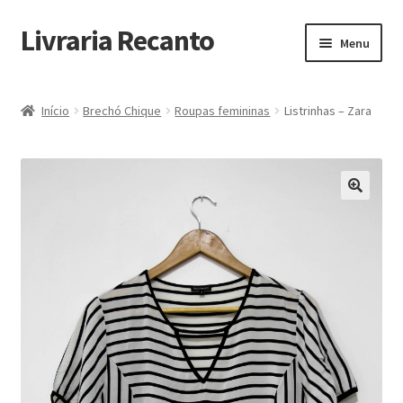
Livraria Recanto
Pular
Pular
Menu
para
para
navegação
o
Início
conteúdo
Início
Brechó Chique
Roupas femininas
Listrinhas – Zara
Carrinho
Finalidade do Bazar
Informações
Loja
Minha Conta
Pagamento