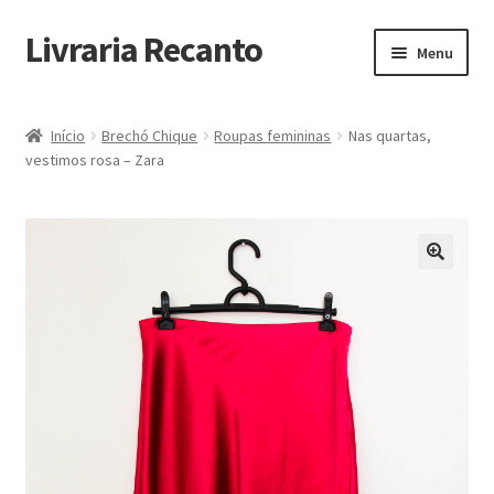
Livraria Recanto
Pular
Pular
Menu
para
para
navegação
o
Início
conteúdo
Início
Brechó Chique
Roupas femininas
Nas quartas,
vestimos rosa – Zara
Carrinho
Finalidade do Bazar
Informações
Loja
Minha Conta
Pagamento