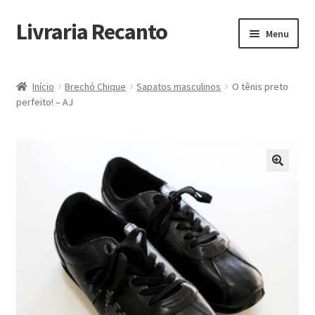
Livraria Recanto
Pular
Pular
Menu
para
para
navegação
o
Início
conteúdo
Início
Brechó Chique
Sapatos masculinos
O tênis preto
perfeito! – AJ
Carrinho
Finalidade do Bazar
Informações
Loja
Minha Conta
Pagamento