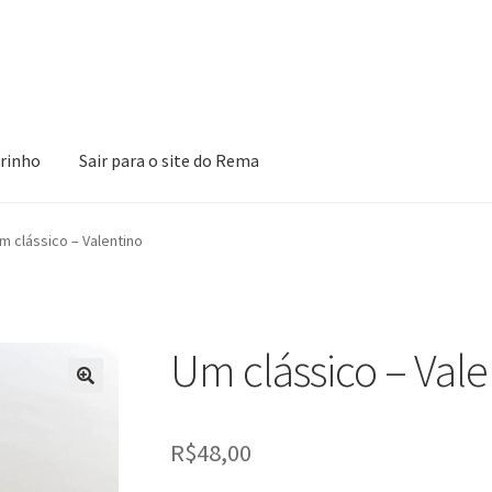
rinho
Sair para o site do Rema
ões
Loja
Minha Conta
Pagamento
Peças em promoção
Peças nova
m clássico – Valentino
Um clássico – Vale
R$
48,00