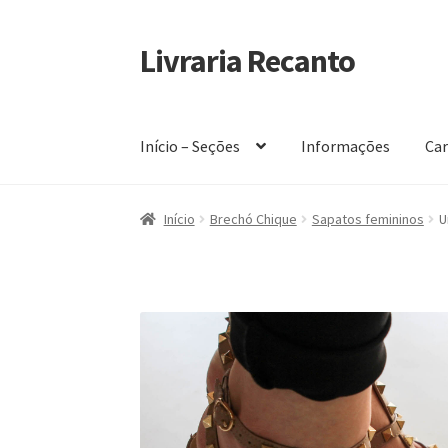
Livraria Recanto
Pular
Pular
para
para
navegação
o
conteúdo
Início – Seções
Informações
Car
Início
Carrinho
Finalidade do Bazar
Informaç
Início
Brechó Chique
Sapatos femininos
U
Política de privacidade