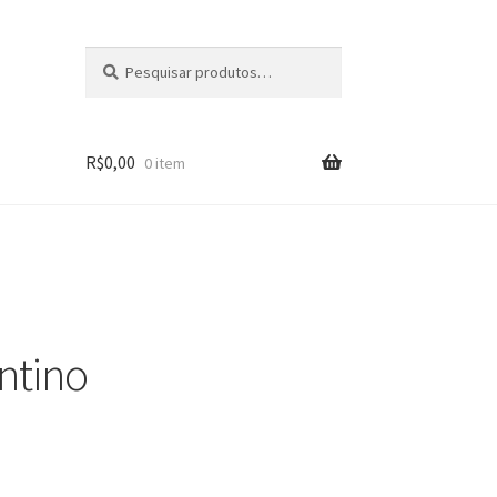
Pesquisar
Pesquisar
por:
R$
0,00
0 item
s
ntino