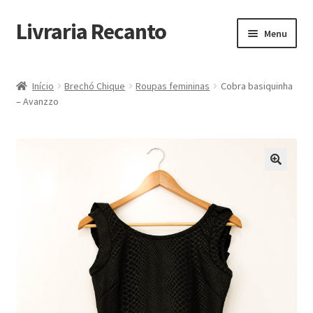
Livraria Recanto
Pular
Pular
Menu
para
para
navegação
o
Início
conteúdo
Início
Brechó Chique
Roupas femininas
Cobra basiquinha
– Avanzzo
Carrinho
Finalidade do Bazar
Informações
Loja
Minha Conta
Pagamento