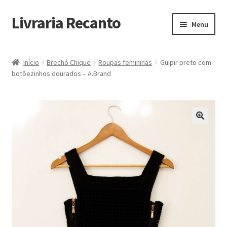
Livraria Recanto
Pular
Pular
Menu
para
para
navegação
o
Início
conteúdo
Início
Brechó Chique
Roupas femininas
Guipir preto com
botõezinhos dourados – A.Brand
Carrinho
Finalidade do Bazar
Informações
Loja
Minha Conta
Pagamento