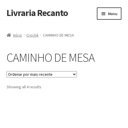
Livraria Recanto
Pular
Pular
Menu
para
para
navegação
o
Início
conteúdo
Início
Crochê
CAMINHO DE MESA
Carrinho
CAMINHO DE MESA
Finalidade do Bazar
Informações
Sorted
Showing all 4 results
Loja
by
latest
Minha Conta
Pagamento