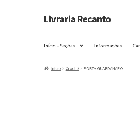
Livraria Recanto
Pular
Pular
para
para
navegação
o
conteúdo
Início – Seções
Informações
Car
Início
Carrinho
Finalidade do Bazar
Informaç
Início
Crochê
PORTA GUARDANAPO
Política de privacidade