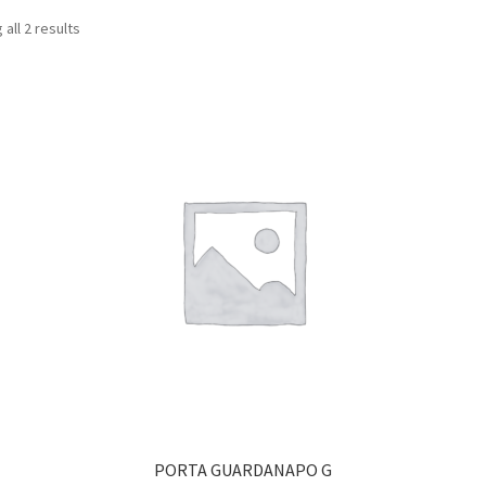
Sorted
all 2 results
by
latest
PORTA GUARDANAPO G