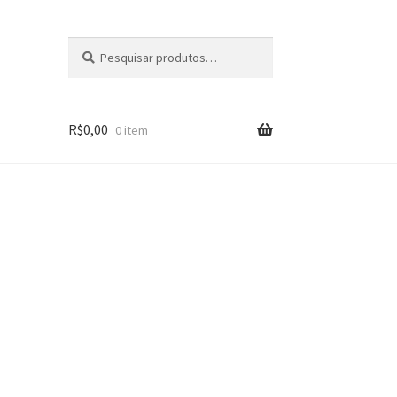
Pesquisar
Pesquisar
por:
R$
0,00
0 item
s