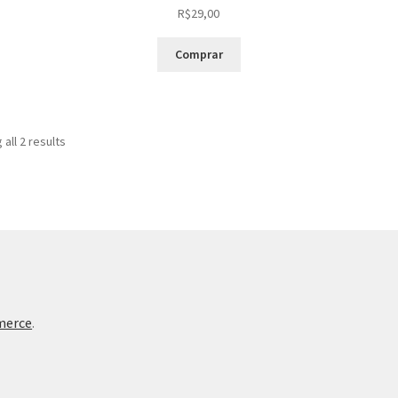
R$
29,00
Comprar
Sorted
all 2 results
by
latest
merce
.