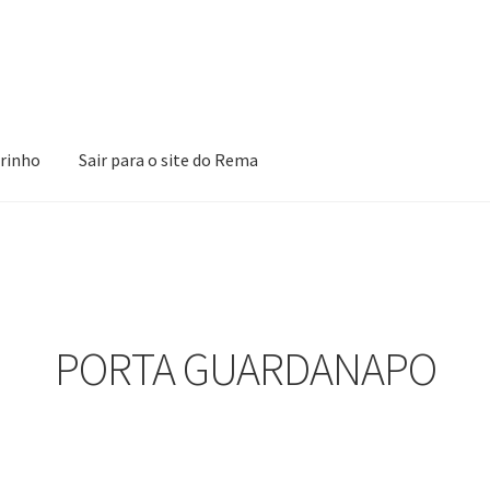
rinho
Sair para o site do Rema
ões
Loja
Minha Conta
Pagamento
Peças em promoção
Peças nova
PORTA GUARDANAPO