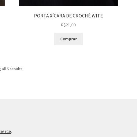
PORTA XÍCARA DE CROCHÊ WITE
R$
21,00
Comprar
Sorted
all 5 results
by
latest
merce
.