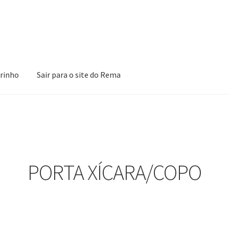
rinho
Sair para o site do Rema
ões
Loja
Minha Conta
Pagamento
Peças em promoção
Peças nova
PORTA XÍCARA/COPO