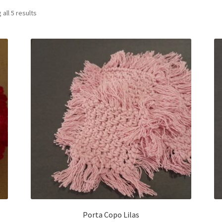
Sorted
all 5 results
by
latest
Porta Copo Lilas