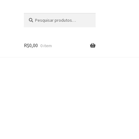
Pesquisar
Pesquisar
por:
R$
0,00
0 item
s