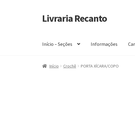
Livraria Recanto
Pular
Pular
para
para
navegação
o
conteúdo
Início – Seções
Informações
Car
Início
Carrinho
Finalidade do Bazar
Informaç
Início
Crochê
PORTA XÍCARA/COPO
Política de privacidade