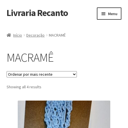
Livraria Recanto
Pular
Pular
Menu
para
para
navegação
o
Início
conteúdo
Início
Decoração
MACRAMÊ
Carrinho
MACRAMÊ
Finalidade do Bazar
Informações
Sorted
Showing all 4 results
Loja
by
latest
Minha Conta
Pagamento