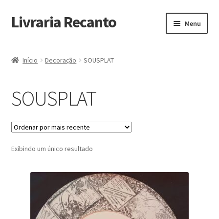
Livraria Recanto
Pular
Pular
Menu
para
para
navegação
o
Início
conteúdo
Início
Decoração
SOUSPLAT
Carrinho
SOUSPLAT
Finalidade do Bazar
Informações
Exibindo um único resultado
Loja
Minha Conta
Pagamento