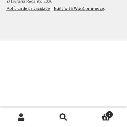
© Livraria Recanto 2026
Peças em promoção
Política de privacidade
Built with WooCommerce
.
Peças novas
Política de privacidade
0
Pesquisar
Pesquisar