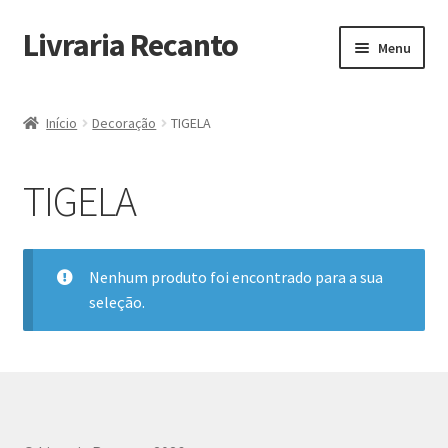
Livraria Recanto
Pular
Pular
Menu
para
para
navegação
o
Início
conteúdo
Início
Decoração
TIGELA
Carrinho
TIGELA
Finalidade do Bazar
Informações
Nenhum produto foi encontrado para a sua
seleção.
Loja
Minha Conta
Pagamento