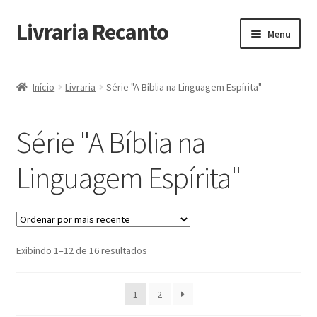
Livraria Recanto
Pular
Pular
Menu
para
para
navegação
o
Início
conteúdo
Início
Livraria
Série "A Bíblia na Linguagem Espírita"
Carrinho
Série "A Bíblia na
Finalidade do Bazar
Linguagem Espírita"
Informações
Loja
Sorted
Exibindo 1–12 de 16 resultados
Minha Conta
by
latest
Pagamento
1
2