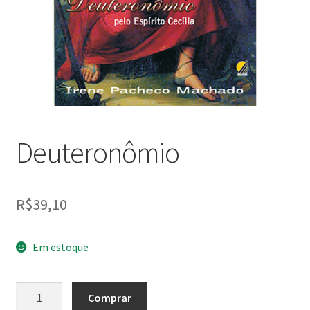
Peças em promoção
Peças novas
Política de privacidade
Deuteronômio
R$
39,10
Em estoque
Deuteronômio
Comprar
quantidade