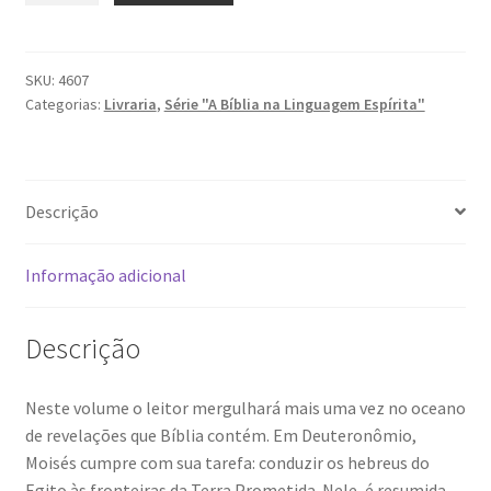
SKU:
4607
Categorias:
Livraria
,
Série "A Bíblia na Linguagem Espírita"
Descrição
Informação adicional
Descrição
Neste volume o leitor mergulhará mais uma vez no oceano
de revelações que Bíblia contém. Em Deuteronômio,
Moisés cumpre com sua tarefa: conduzir os hebreus do
Egito às fronteiras da Terra Prometida. Nele, é resumida,