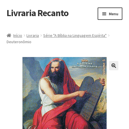
Livraria Recanto
Pular
Pular
Menu
para
para
navegação
o
Início
conteúdo
Início
Livraria
Série "A Bíblia na Linguagem Espírita"
Deuteronômio
Carrinho
Finalidade do Bazar
Informações
Loja
Minha Conta
Pagamento