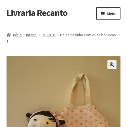
Livraria Recanto
Pular
Pular
Menu
para
para
navegação
o
Início
conteúdo
Início
Infantil
INFANTIL
Bolsa casinha com duas bonecas 7-
1
Carrinho
Finalidade do Bazar
Informações
Loja
Minha Conta
Pagamento